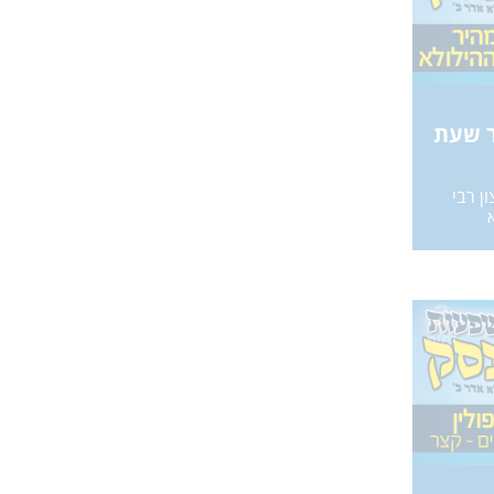
ר שעת
ן רבי
2
ימים