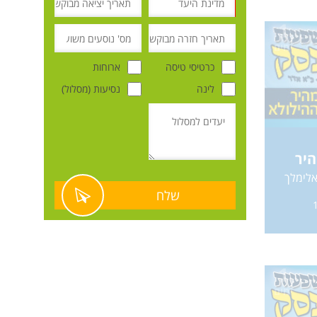
1
ימים
כרטיסי טיסה
ארוחות
לינה
נסיעות (מסלול)
היר
אלימלך
שלח
1
ימים