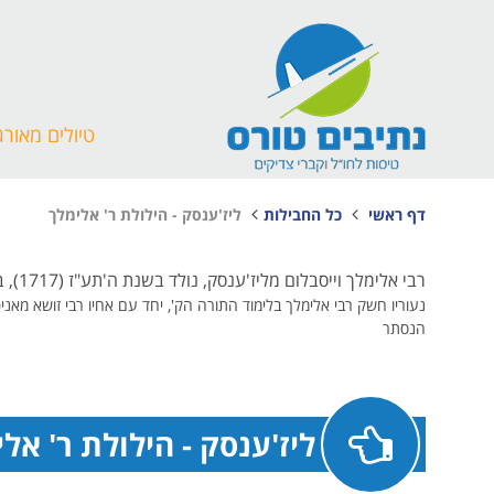
טיולים מאורג
דף ראשי
כל החבילות
ליז'ענסק - הילולת ר' אלימלך
רבי אלימלך וייסבלום מליז'ענסק, נולד בשנת ה'תע"ז (1717), בכפר קטן סמוך לעיר טיקטין שפולין, לאביו רבי אליעזר ליפמאן ולאמו מירל.
נעוריו חשק רבי אלימלך בלימוד התורה הק', יחד עם אחיו רבי זושא מאני
הנסתר
ליז'ענסק - הילולת ר' אל